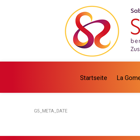
Startseite
La Gome
G5_META_DATE