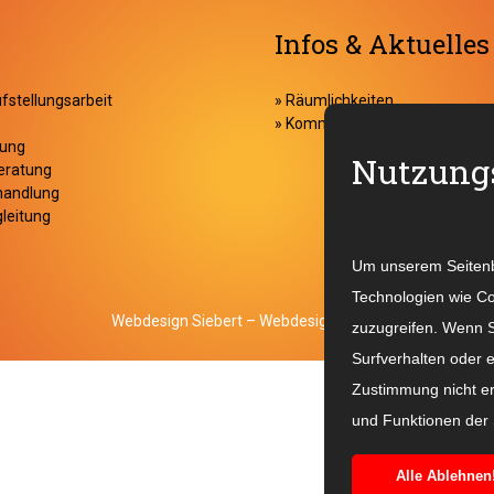
Infos & Aktuelles
fstellungsarbeit
» Räumlichkeiten
» Kommende Termine
gung
Nutzungs
eratung
handlung
leitung
Um unserem Seitenbe
Technologien wie Co
Webdesign Siebert – Webdesign & SEO
zuzugreifen. Wenn S
Surfverhalten oder 
Zustimmung nicht er
und Funktionen der 
Alle Ablehnen