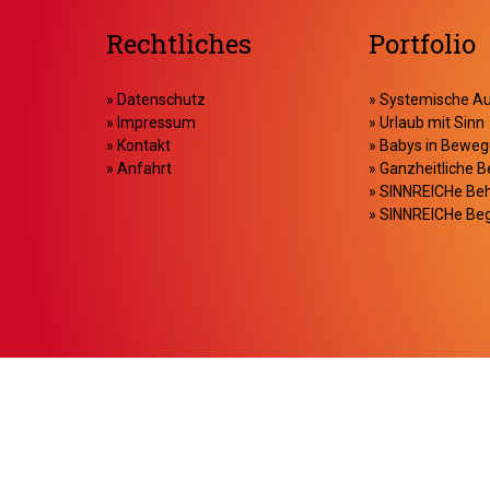
Rechtliches
Portfolio
»
Datenschutz
»
Systemische Au
»
Impressum
»
Urlaub mit Sinn
»
Kontakt
»
Babys in Bewe
»
Anfahrt
»
Ganzheitliche B
»
SINNREICHe Be
»
SINNREICHe Beg